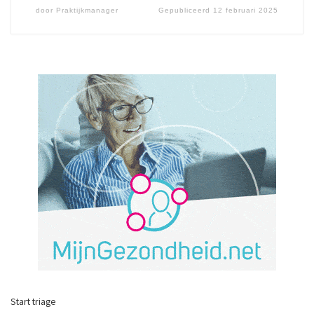
door
Praktijkmanager
Gepubliceerd
12 februari 2025
Start triage