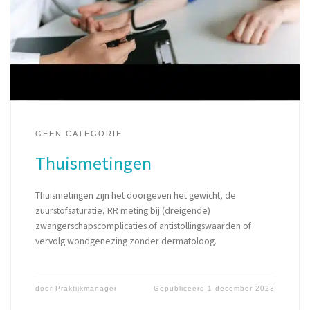
GEEN CATEGORIE
Thuismetingen
Thuismetingen zijn het doorgeven het gewicht, de
zuurstofsaturatie, RR meting bij (dreigende)
zwangerschapscomplicaties of antistollingswaarden of
vervolg wondgenezing zonder dermatoloog.
door
Praktijkmanager
Gepubliceerd
1 december 2023